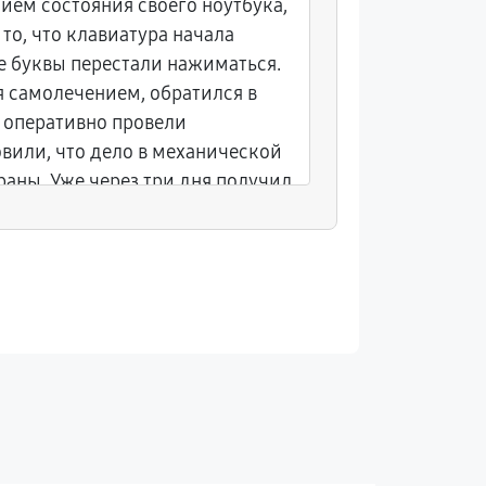
ием состояния своего ноутбука,
Перед ва
то, что клавиатура начала
ноутбука 
ые буквы перестали нажиматься.
подозрева
я самолечением, обратился в
сервисно
 оперативно провели
небольша
овили, что дело в механической
забрал но
аны. Уже через три дня получил
характери
абочий ноутбук.
работают 