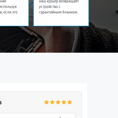
ение
наш курьер возвращает
 используя
устройство с
и, если это
гарантийным бланком.
в
Людмил