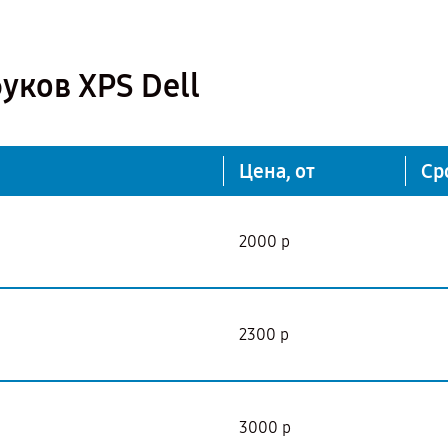
уков XPS Dell
Цена, от
Ср
2000 р
2300 р
3000 р