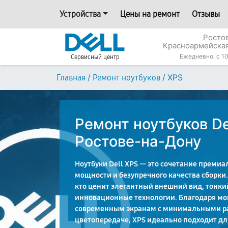
Устройства
Цены на ремонт
Отзывы
Росто
Красноармейская
Ежедневно, с 10
Сервисный центр
/
/
XPS
Главная
Ремонт ноутбуков
Ремонт ноутбуков De
Ростове-на-Дону
Ноутбуки Dell XPS — это сочетание премиа
мощности и безупречного качества сборки. 
кто ценит элегантный внешний вид, тонки
инновационные технологии. Благодаря м
современным экранам с минимальными р
цветопередаче, XPS идеально подходит дл