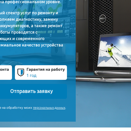
на профессиональном уровне.
й спектр услуг по ремонту и
олняем диагностику, замену
аккумуляторов, а также ремонт
аботы проводятся с
ющих и современного
емиальное качество устройства
онта
Гарантия на работу
1 год
Отправить заявку
е на обработку моих
.
персональных данных