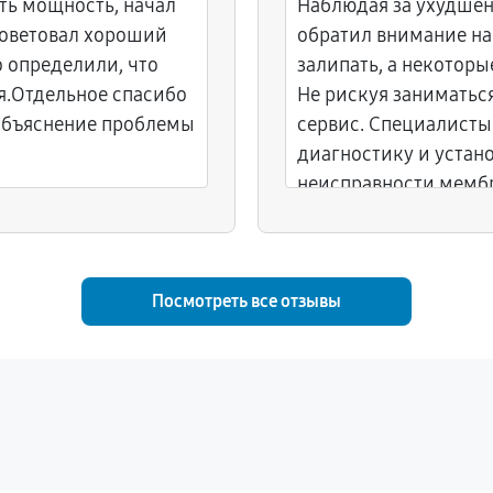
ять мощность, начал
Наблюдая за ухудшен
советовал хороший
обратил внимание на 
о определили, что
залипать, а некотор
я.Отдельное спасибо
Не рискуя заниматьс
объяснение проблемы
сервис. Специалисты
диагностику и устан
неисправности мембр
обратно полностью р
Посмотреть все отзывы