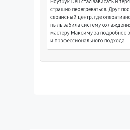
но:
Ноутбук Dell стал зависать и тер
страшно перегреваться. Друг по
Решил
сервисный центр, где оперативн
стро
пыль забила систему охлаждени
ния.
мастеру Максиму за подробное 
и профессионального подхода.