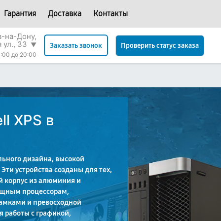
Гарантия
Доставка
Контакты
в-на-Дону,
 ул., 33
▼
Проверить статус заказа
Заказать звонок
:00 до 20:00
ll XPS в
льного дизайна, высокой
Эти устройства созданы для тех,
й корпус из алюминия и
ощным процессорам,
амками и превосходной
я работы с графикой,