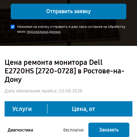
Отправить заявку
Нажимая на кнопку отправить я даю свое согласие на обработку
моих
.
персональных данных
Цена ремонта монитора Dell
E2720HS [2720-0728] в Ростове-на-
Дону
Дата обновления прайса:
02.08.2026
Услуги
Цена, от
Заказать
Диагностика
бесплатно